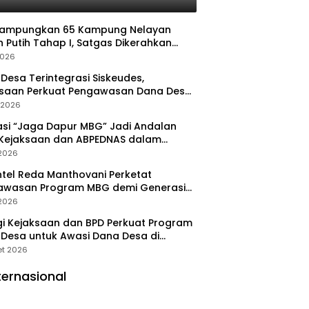
Rampungkan 65 Kampung Nelayan
 Putih Tahap I, Satgas Dikerahkan
pat Operasional
2026
Desa Terintegrasi Siskeudes,
ksaan Perkuat Pengawasan Dana Desa
a Real Time
l 2026
asi “Jaga Dapur MBG” Jadi Andalan
 Kejaksaan dan ABPEDNAS dalam
wasan Program Gizi Nasional
 2026
tel Reda Manthovani Perketat
awasan Program MBG demi Generasi
 Indonesia
 2026
gi Kejaksaan dan BPD Perkuat Program
Desa untuk Awasi Dana Desa di
ung Selatan
et 2026
ternasional