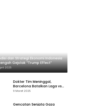
disi dan Strategi Ekonomi Indonesia
Tengah Gejolak “Trump Effect”
pril 2025
Dokter Tim Meninggal,
Barcelona Batalkan Laga vs
Osasuna
9 Maret 2025
Gencatan Senjata Gaza