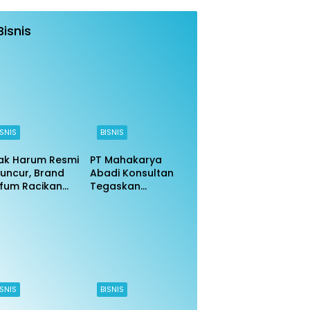
Bisnis
ISNIS
BISNIS
ak Harum Resmi
PT Mahakarya
uncur, Brand
Abadi Konsultan
fum Racikan
Tegaskan
ri Indonesia DKI
Komitmen
arta 6 2025
Profesionalisme di
jir Pujian
Tengah Isu Negatif
ISNIS
BISNIS