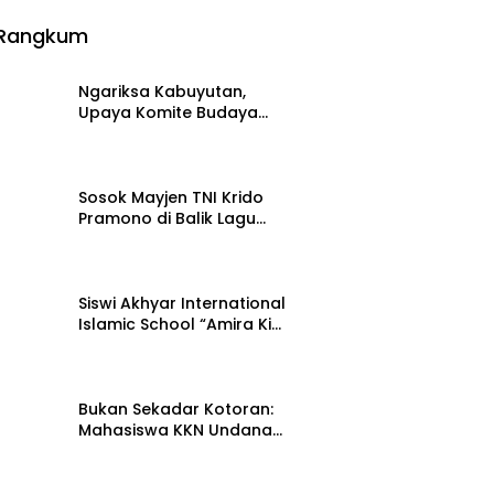
Rangkum
Ngariksa Kabuyutan,
Upaya Komite Budaya
DKKT Rawat Ingatan
27 Juli 2026
Sejarah Tasikmalaya
Sosok Mayjen TNI Krido
Pramono di Balik Lagu
Monumental “Teruslah
21 Juli 2026
Melangkah”
Siswi Akhyar International
Islamic School “Amira Kim”
bersama Senada Digital
15 Juli 2026
Records Ceritakan
Nusantara Lewat Nada
Bukan Sekadar Kotoran:
Mahasiswa KKN Undana
Ungkap Cara Ubahnya
12 Juli 2026
Jadi Pupuk Berharga