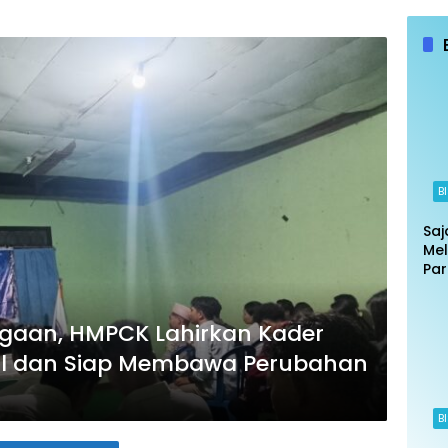
B
Saj
Mel
Par
Put
Jak
Ban
rgaan, HMPCK Lahirkan Kader
ul dan Siap Membawa Perubahan
B