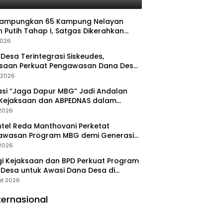
Rampungkan 65 Kampung Nelayan
 Putih Tahap I, Satgas Dikerahkan
pat Operasional
2026
Desa Terintegrasi Siskeudes,
ksaan Perkuat Pengawasan Dana Desa
a Real Time
l 2026
asi “Jaga Dapur MBG” Jadi Andalan
 Kejaksaan dan ABPEDNAS dalam
wasan Program Gizi Nasional
 2026
tel Reda Manthovani Perketat
awasan Program MBG demi Generasi
 Indonesia
 2026
gi Kejaksaan dan BPD Perkuat Program
Desa untuk Awasi Dana Desa di
ung Selatan
et 2026
ternasional