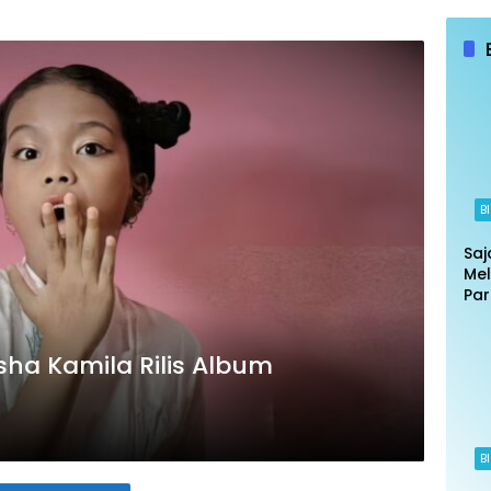
B
Saj
Mel
Par
Put
Jak
Ban
sha Kamila Rilis Album
B