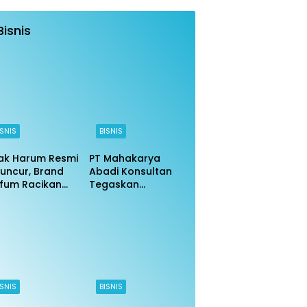
Bisnis
ISNIS
BISNIS
ak Harum Resmi
PT Mahakarya
uncur, Brand
Abadi Konsultan
fum Racikan
Tegaskan
ri Indonesia DKI
Komitmen
arta 6 2025
Profesionalisme di
jir Pujian
Tengah Isu Negatif
ISNIS
BISNIS