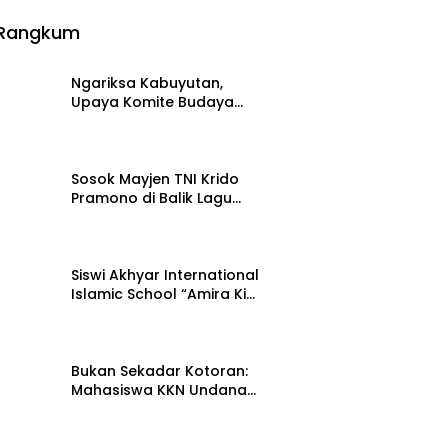
Rangkum
Ngariksa Kabuyutan,
Upaya Komite Budaya
DKKT Rawat Ingatan
27 Juli 2026
Sejarah Tasikmalaya
Sosok Mayjen TNI Krido
Pramono di Balik Lagu
Monumental “Teruslah
21 Juli 2026
Melangkah”
Siswi Akhyar International
Islamic School “Amira Kim”
bersama Senada Digital
15 Juli 2026
Records Ceritakan
Nusantara Lewat Nada
Bukan Sekadar Kotoran:
Mahasiswa KKN Undana
Ungkap Cara Ubahnya
12 Juli 2026
Jadi Pupuk Berharga