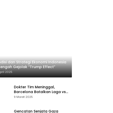
disi dan Strategi Ekonomi Indonesia
Tengah Gejolak “Trump Effect”
pril 2025
Dokter Tim Meninggal,
Barcelona Batalkan Laga vs
Osasuna
9 Maret 2025
Gencatan Senjata Gaza