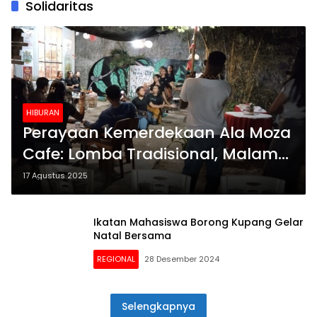
Solidaritas
HIBURAN
Perayaan Kemerdekaan Ala Moza
Cafe: Lomba Tradisional, Malam
Gebyar dan Ruang Solidaritas
17 Agustus 2025
Ikatan Mahasiswa Borong Kupang Gelar
Natal Bersama
REGIONAL
28 Desember 2024
Selengkapnya