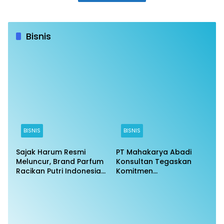
Bisnis
BISNIS
BISNIS
Sajak Harum Resmi
PT Mahakarya Abadi
Meluncur, Brand Parfum
Konsultan Tegaskan
Racikan Putri Indonesia
Komitmen
DKI Jakarta 6 2025 Banjir
Profesionalisme di
Pujian
Tengah Isu Negatif