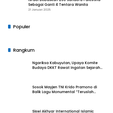
Sebagai Ganti 4 Tentara Wanita
21 Januari 2025
Populer
Rangkum
Ngariksa Kabuyutan, Upaya Komite
Budaya DKKT Rawat Ingatan Sejarah
Tasikmalaya
27 Juli 2026
Sosok Mayjen TNI Krido Pramono di
Balik Lagu Monumental “Teruslah
Melangkah”
21 Juli 2026
Siswi Akhyar International Islamic