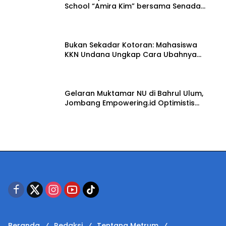
School “Amira Kim” bersama Senada
Digital Records Ceritakan Nusantara
15 Juli 2026
Lewat Nada
Bukan Sekadar Kotoran: Mahasiswa
KKN Undana Ungkap Cara Ubahnya
Jadi Pupuk Berharga
12 Juli 2026
Gelaran Muktamar NU di Bahrul Ulum,
Jombang Empowering.id Optimistis
Dongkrak UMKM dan Ekonomi Kreatif
8 Juli 2026
Beranda
Redaksi
Tentang Metrum