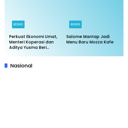
BISNIS
BISNIS
Perkuat Ekonomi Umat,
Salome Mantap Jadi
Menteri Koperasi dan
Menu Baru Mozza Kafe
Aditya Yusma Beri
Arahan dalam Rapat
Pembentukan Koperasi
Perisai SI
Nasional