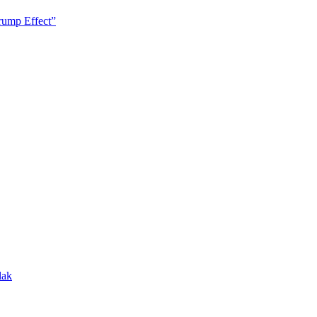
rump Effect”
lak