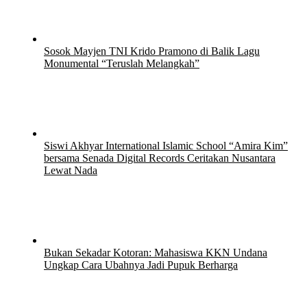
Sosok Mayjen TNI Krido Pramono di Balik Lagu
Monumental “Teruslah Melangkah”
21 Juli 2026
21 Juli 2026
Siswi Akhyar International Islamic School “Amira Kim”
bersama Senada Digital Records Ceritakan Nusantara
Lewat Nada
15 Juli 2026
Bukan Sekadar Kotoran: Mahasiswa KKN Undana
Ungkap Cara Ubahnya Jadi Pupuk Berharga
12 Juli 2026
12 Juli 2026