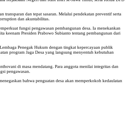
 transparan dan tepat sasaran. Melalui pendekatan preventif serta
rruption dan akuntabilitas.
mperkuat fungsi pengawasan pembangunan desa. Ia menekankan
Cita keenam Presiden Prabowo Subianto tentang pembangunan dari
ai Lembaga Penegak Hukum dengan tingkat kepercayaan publik
enguatan program Jaga Desa yang langsung menyentuh kebutuhan
thovani di masa mendatang. Para anggota menilai integritas dan
ngsi pengawasan.
eka menegaskan bahwa penguatan desa akan memperkokoh kedaulatan