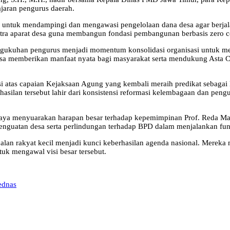
aran pengurus daerah.
s untuk mendampingi dan mengawasi pengelolaan dana desa agar berjalan
itra aparat desa guna membangun fondasi pembangunan berbasis zero co
uhan pengurus menjadi momentum konsolidasi organisasi untuk me
desa memberikan manfaat nyata bagi masyarakat serta mendukung Asta 
si atas capaian Kejaksaan Agung yang kembali meraih predikat sebag
rhasilan tersebut lahir dari konsistensi reformasi kelembagaan dan p
eraya menyuarakan harapan besar terhadap kepemimpinan Prof. Reda Man
a penguatan desa serta perlindungan terhadap BPD dalam menjalankan fu
oalan rakyat kecil menjadi kunci keberhasilan agenda nasional. Mer
uk mengawal visi besar tersebut.
ednas