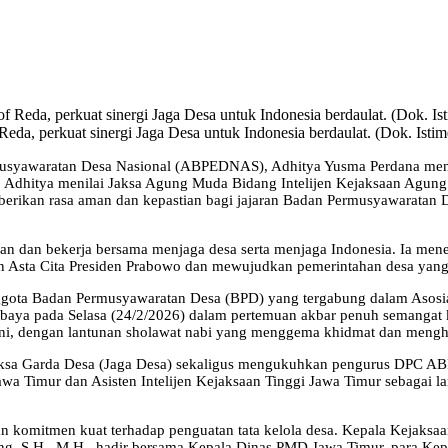
a, perkuat sinergi Jaga Desa untuk Indonesia berdaulat. (Dok. Isti
rmusyawaratan Desa Nasional (ABPEDNAS), Adhitya Yusma Perdana mene
an. Adhitya menilai Jaksa Agung Muda Bidang Intelijen Kejaksaan Agun
kan rasa aman dan kepastian bagi jajaran Badan Permusyawaratan De
ikan dan bekerja bersama menjaga desa serta menjaga Indonesia. Ia
Asta Cita Presiden Prabowo dan mewujudkan pemerintahan desa yang ma
nggota Badan Permusyawaratan Desa (BPD) yang tergabung dalam Aso
aya pada Selasa (24/2/2026) dalam pertemuan akbar penuh semangat k
ni, dengan lantunan sholawat nabi yang menggema khidmat dan menghad
 Jaksa Garda Desa (Jaga Desa) sekaligus mengukuhkan pengurus DPC
a Timur dan Asisten Intelijen Kejaksaan Tinggi Jawa Timur sebaga
n komitmen kuat terhadap penguatan tata kelola desa. Kepala Kejaksaan
gung, S.H., M.H., hadir bersama Kepala Dinas PMD Jawa Timur, para Kep