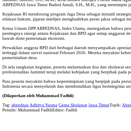
ABPEDNAS Jawa Timur Badrul Amali, S.H., M.H., yang memimpin jaj
Kejaksaan RI mendorong program Jaga Desa sebagai inisiatif strategi
edukasi hukum, jajaran intelijen menghadirkan peran jaksa sebagai m
Ketua Umum DPP ABPEDNAS, Indra Utama, menegaskan bahwa penguk
pentingnya sinergi antara Kejaksaan dan BPD agar setiap anggaran 
bawah demi pemerataan ekonomi.
Perwakilan anggota BPD dari berbagai daerah menyampaikan apresia
tertinggi dalam survei nasional Februari 2026. Mereka meyakini kebe
pemerintahan desa.
Di sela rangkaian kegiatan, peserta melantunkan doa dan sholawat s
profesionalitas Jamintel teruji melalui kebijakan yang berpihak pad
Para peserta meyakini bahwa kepemimpinan yang berpijak pada pers
Indonesia secara menyeluruh dan membutuhkan figur berintegritas unt
(Dilaporkan oleh Muhammad Fadhli)
Tag:
abpednas
Adhitya Yusma
Gema Sholawat
Jawa Timur
Topik:
Abp
Penulis: Muhammad Fadhli
Editor: Fadhli