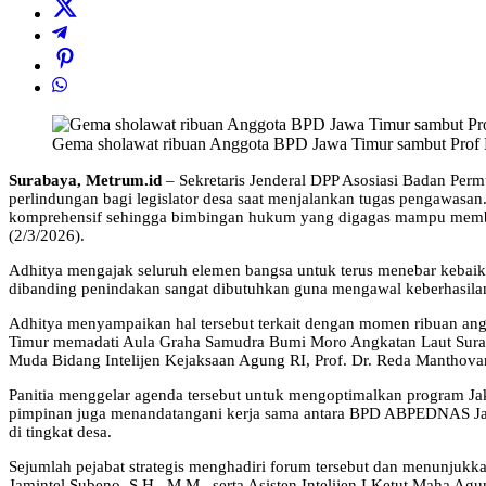
Gema sholawat ribuan Anggota BPD Jawa Timur sambut Prof Red
Surabaya, Metrum.id
– Sekretaris Jenderal DPP Asosiasi Badan Pe
perlindungan bagi legislator desa saat menjalankan tugas pengawas
komprehensif sehingga bimbingan hukum yang digagas mampu memberi
(2/3/2026).
Adhitya mengajak seluruh elemen bangsa untuk terus menebar keba
dibanding penindakan sangat dibutuhkan guna mengawal keberhasilan 
Adhitya menyampaikan hal tersebut terkait dengan momen ribuan a
Timur memadati Aula Graha Samudra Bumi Moro Angkatan Laut Surab
Muda Bidang Intelijen Kejaksaan Agung RI, Prof. Dr. Reda Manthova
Panitia menggelar agenda tersebut untuk mengoptimalkan program
pimpinan juga menandatangani kerja sama antara BPD ABPEDNAS Jaw
di tingkat desa.
Sejumlah pejabat strategis menghadiri forum tersebut dan menunjukka
Jamintel Subeno, S.H., M.M., serta Asisten Intelijen I Ketut Maha A