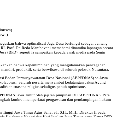
mewa)
gaskan bahwa optimalisasi Jaga Desa berfungsi sebagai benteng
g RI, Prof. Dr. Reda Manthovani memahami dinamika lapangan secara
sa (BPD), seperti ia sampaikan kepada awak media pada Senin
 menekankan bahwa kepemimpinan yang mengutamakan pencegahan
ndiri, produktif, serta berwibawa di seluruh pelosok Nusantara.
siasi Badan Permusyawaratan Desa Nasional (ABPEDNAS) se-Jawa
olaborasi. Seluruh peserta menyambut kedatangan Jaksa Agung
irkan suasana religius sekaligus penuh optimisme.
 ABPEDNAS Jawa Timur oleh jajaran pimpinan DPP ABPEDNAS. Para
i langkah konkret memperkuat pengawasan dan pendampingan hukum
 Tinggi Jawa Timur Agus Sahat ST, S.H., M.H., Direktur II pada
ala Kejaksaan Negeri dan Kasi Intel se-Jawa Timur, serta Ketua DPD