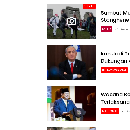
metrum.id
5 Foto
Sambut Mat
Stonghene
FOTO
22 Desem
Iran Jadi 
Dukungan 
INTERNASIONAL
Wacana Kep
Terlaksana
NASIONAL
21 D