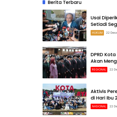
Berita Terbaru
Usai Diperi
Setiadi Se
HUKUM
22 Des
DPRD Kota 
Akan Mengi
REGIONAL
22 D
Aktivis Pe
di Hari Ibu
NASIONAL
22 D