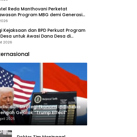
tel Reda Manthovani Perketat
awasan Program MBG demi Generasi
 Indonesia
 2026
gi Kejaksaan dan BPD Perkuat Program
Desa untuk Awasi Dana Desa di
ung Selatan
et 2026
ternasional
disi dan Strategi Ekonomi Indonesia
Tengah Gejolak “Trump Effect”
pril 2025
Dokter Tim Meninggal,