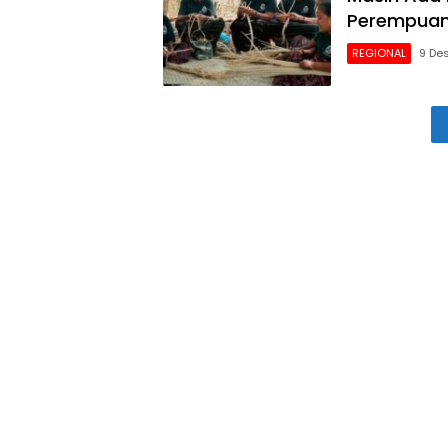
Perempuan 
REGIONAL
9 De