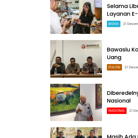
Selama Lib
Layanan E
BISNIS
21 Dese
Bawaslu Ko
Uang
POLITIK
21 Des
Diberedeln
Nasional
NASIONAL
21 D
Masih Ada 