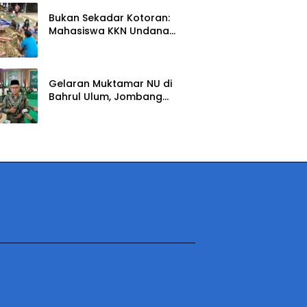
Nusantara Lewat Nada
Bukan Sekadar Kotoran:
Mahasiswa KKN Undana
Ungkap Cara Ubahnya
12 Juli 2026
Jadi Pupuk Berharga
Gelaran Muktamar NU di
Bahrul Ulum, Jombang
Empowering.id Optimistis
8 Juli 2026
Dongkrak UMKM dan
Ekonomi Kreatif