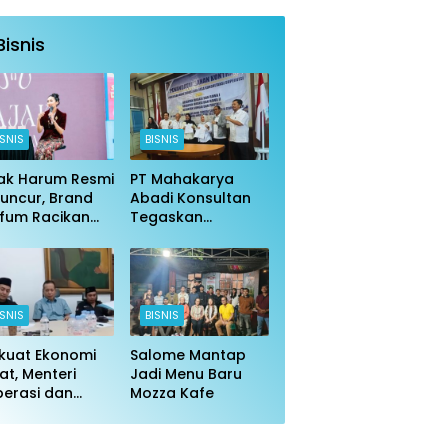
Bisnis
ISNIS
BISNIS
ak Harum Resmi
PT Mahakarya
uncur, Brand
Abadi Konsultan
fum Racikan
Tegaskan
ri Indonesia DKI
Komitmen
arta 6 2025
Profesionalisme di
jir Pujian
Tengah Isu Negatif
ISNIS
BISNIS
kuat Ekonomi
Salome Mantap
t, Menteri
Jadi Menu Baru
erasi dan
Mozza Kafe
tya Yusma Beri
ahan dalam