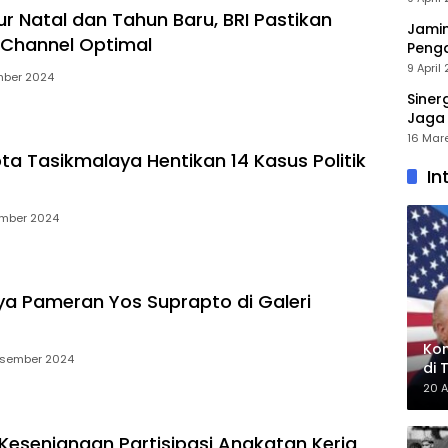
ur Natal dan Tahun Baru, BRI Pastikan
Jamin
-Channel Optimal
Peng
Emas
9 April
mber 2024
Siner
Jaga 
Lamp
16 Mar
ta Tasikmalaya Hentikan 14 Kasus Politik
In
ember 2024
ya Pameran Yos Suprapto di Galeri
Kon
esember 2024
di 
20 A
Kesenjangan Partisipasi Angkatan Kerja