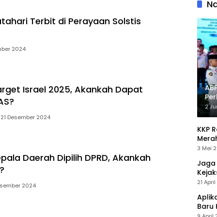
Ra
Na
Pe
Kop
ahari Terbit di Perayaan Solstis
ber 2024
AB
Target Israel 2025, Akankah Dapat
Pe
AS?
Pr
2 Ju
21 Desember 2024
KKP 
Merah
Perce
3 Mei 
ala Daerah Dipilih DPRD, Akankah
Jaga 
?
Keja
Secar
21 Apri
esember 2024
Aplik
Baru
Penga
9 April