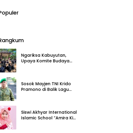
Populer
Rangkum
Ngariksa Kabuyutan,
Upaya Komite Budaya
DKKT Rawat Ingatan
27 Juli 2026
Sejarah Tasikmalaya
Sosok Mayjen TNI Krido
Pramono di Balik Lagu
Monumental “Teruslah
21 Juli 2026
Melangkah”
Siswi Akhyar International
Islamic School “Amira Kim”
bersama Senada Digital
15 Juli 2026
Records Ceritakan