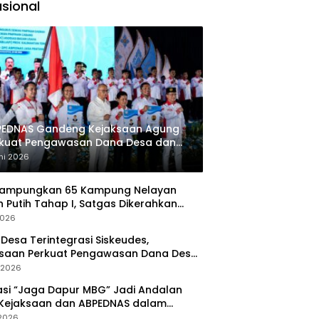
pat
sional
mbentukan
erasi Perisai SI
PEDNAS Gandeng Kejaksaan Agung
rkuat Pengawasan Dana Desa dan
ogram MBG
ni 2026
Rampungkan 65 Kampung Nelayan
 Putih Tahap I, Satgas Dikerahkan
pat Operasional
2026
Desa Terintegrasi Siskeudes,
ksaan Perkuat Pengawasan Dana Desa
a Real Time
l 2026
asi “Jaga Dapur MBG” Jadi Andalan
 Kejaksaan dan ABPEDNAS dalam
wasan Program Gizi Nasional
 2026