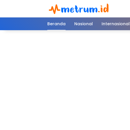
Langsung
ke
konten
Beranda
Nasional
Internasional