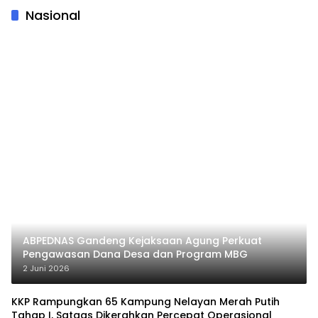
Perisai SI
Nasional
ABPEDNAS Gandeng Kejaksaan Agung Perkuat
Pengawasan Dana Desa dan Program MBG
2 Juni 2026
KKP Rampungkan 65 Kampung Nelayan Merah Putih
Tahap I, Satgas Dikerahkan Percepat Operasional