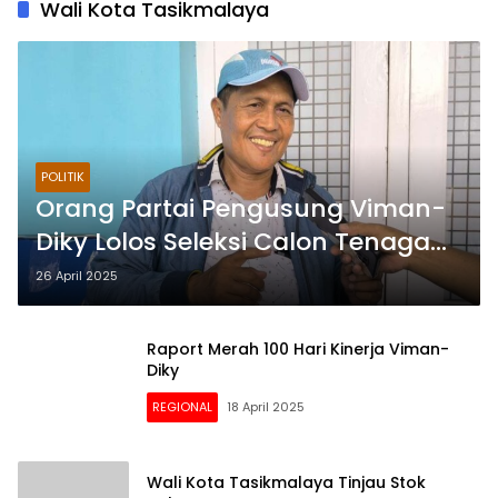
Wali Kota Tasikmalaya
POLITIK
Orang Partai Pengusung Viman-
Diky Lolos Seleksi Calon Tenaga
Pendamping, Kok Bisa?
26 April 2025
Raport Merah 100 Hari Kinerja Viman-
Diky
REGIONAL
18 April 2025
Wali Kota Tasikmalaya Tinjau Stok