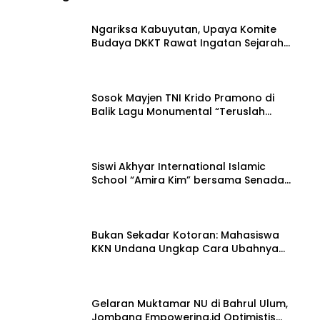
Ngariksa Kabuyutan, Upaya Komite
Budaya DKKT Rawat Ingatan Sejarah
Tasikmalaya
27 Juli 2026
Sosok Mayjen TNI Krido Pramono di
Balik Lagu Monumental “Teruslah
Melangkah”
21 Juli 2026
Siswi Akhyar International Islamic
School “Amira Kim” bersama Senada
Digital Records Ceritakan Nusantara
15 Juli 2026
Lewat Nada
Bukan Sekadar Kotoran: Mahasiswa
KKN Undana Ungkap Cara Ubahnya
Jadi Pupuk Berharga
12 Juli 2026
Gelaran Muktamar NU di Bahrul Ulum,
Jombang Empowering.id Optimistis