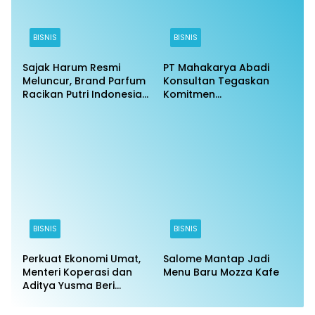
BISNIS
BISNIS
Sajak Harum Resmi
PT Mahakarya Abadi
Meluncur, Brand Parfum
Konsultan Tegaskan
Racikan Putri Indonesia
Komitmen
DKI Jakarta 6 2025 Banjir
Profesionalisme di
Pujian
Tengah Isu Negatif
BISNIS
BISNIS
Perkuat Ekonomi Umat,
Salome Mantap Jadi
Menteri Koperasi dan
Menu Baru Mozza Kafe
Aditya Yusma Beri
Arahan dalam Rapat
Pembentukan Koperasi