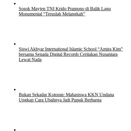
Sosok Mayjen TNI Krido Pramono di Balik Lagu
Monumental “Teruslah Melangkah”
21 Juli 2026
21 Juli 2026
Siswi Akhyar International Islamic School “Amira Kim”
bersama Senada Digital Records Ceritakan Nusantara
Lewat Nada
15 Juli 2026
Bukan Sekadar Kotoran: Mahasiswa KKN Undana
Ungkap Cara Ubahnya Jadi Pupuk Berharga
12 Juli 2026
12 Juli 2026