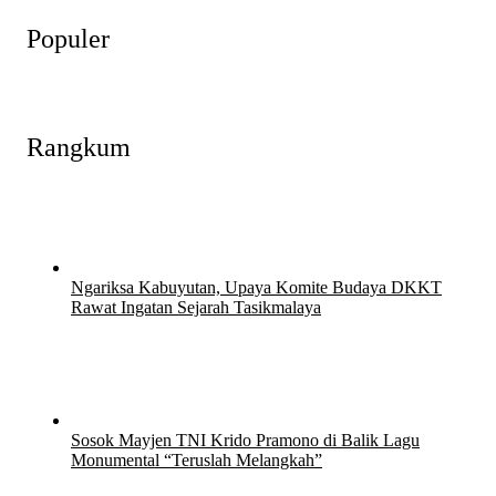
Populer
Rangkum
Ngariksa Kabuyutan, Upaya Komite Budaya DKKT
Rawat Ingatan Sejarah Tasikmalaya
27 Juli 2026
27 Juli 2026
Sosok Mayjen TNI Krido Pramono di Balik Lagu
Monumental “Teruslah Melangkah”
21 Juli 2026
21 Juli 2026