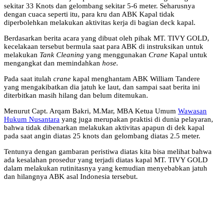
sekitar 33 Knots dan gelombang sekitar 5-6 meter. Seharusnya
dengan cuaca seperti itu, para kru dan ABK Kapal tidak
diperbolehkan melakukan aktivitas kerja di bagian deck kapal.
Berdasarkan berita acara yang dibuat oleh pihak MT. TIVY GOLD,
kecelakaan tersebut bermula saat para ABK di instruksikan untuk
melakukan
Tank Cleaning
yang menggunakan
Crane
Kapal untuk
mengangkat dan memindahkan
hose.
Pada saat itulah
crane
kapal menghantam ABK William Tandere
yang mengakibatkan dia jatuh ke laut, dan sampai saat berita ini
diterbitkan masih hilang dan belum ditemukan.
Menurut Capt. Arqam Bakri, M.Mar, MBA Ketua Umum
Wawasan
Hukum Nusantara
yang juga merupakan praktisi di dunia pelayaran,
bahwa tidak dibenarkan melakukan aktivitas apapun di dek kapal
pada saat angin diatas 25 knots dan gelombang diatas 2.5 meter.
Tentunya dengan gambaran peristiwa diatas kita bisa melihat bahwa
ada kesalahan prosedur yang terjadi diatas kapal MT. TIVY GOLD
dalam melakukan rutinitasnya yang kemudian menyebabkan jatuh
dan hilangnya ABK asal Indonesia tersebut.