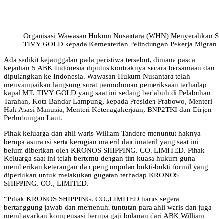
Organisasi Wawasan Hukum Nusantara (WHN) Menyerahkan Su
TIVY GOLD kepada Kementerian Pelindungan Pekerja Migran 
Ada sedikit kejanggalan pada peristiwa tersebut, dimana pasca
kejadian 5 ABK Indonesia diputus kontraknya secara bersamaan dan
dipulangkan ke Indonesia. Wawasan Hukum Nusantara telah
menyampaikan langsung surat permohonan pemeriksaan terhadap
kapal MT. TIVY GOLD yang saat ini sedang berlabuh di Pelabuhan
Tarahan, Kota Bandar Lampung, kepada Presiden Prabowo, Menteri
Hak Asasi Manusia, Menteri Ketenagakerjaan, BNP2TKI dan Dirjen
Perhubungan Laut.
Pihak keluarga dan ahli waris William Tandere menuntut haknya
berupa asuransi serta kerugian materil dan imateril yang saat ini
belum diberikan oleh KRONOS SHIPPING. CO.,LIMITED. Pihak
Keluarga saat ini telah bertemu dengan tim kuasa hukum guna
memberikan keterangan dan pengumpulan bukti-bukti formil yang
diperlukan untuk melakukan gugatan terhadap KRONOS
SHIPPING. CO., LIMITED.
“Pihak KRONOS SHIPPING. CO.,LIMITED harus segera
bertanggung jawab dan memenuhi tuntutan para ahli waris dan juga
membayarkan kompensasi berupa gaji bulanan dari ABK William