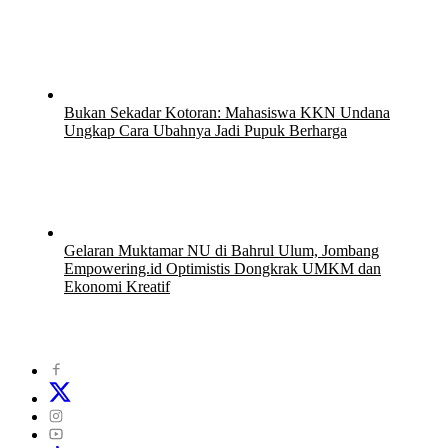
15 Juli 2026
Bukan Sekadar Kotoran: Mahasiswa KKN Undana
Ungkap Cara Ubahnya Jadi Pupuk Berharga
12 Juli 2026
12 Juli 2026
Gelaran Muktamar NU di Bahrul Ulum, Jombang
Empowering.id Optimistis Dongkrak UMKM dan
Ekonomi Kreatif
8 Juli 2026