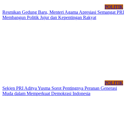
POLITIK
Resmikan Gedung Baru, Menteri Agama Apresiasi Semangat PRI
Membangun Politik Jujur dan Kepentingan Rakyat
POLITIK
Sekjen PRI Aditya Yusma Sorot Pentingnya Peranan Generasi
Muda dalam Memperkuat Demokrasi Indonesia