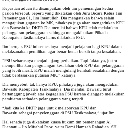
Kepastian aduan itu disampaikan oleh tim pemenangan kedua
paslon tersebut. Seperti yang dikatakan oleh Juru Bicara Ketua Tim
Pemenangan 01, Iim Imanulloh. Dia mengatakan bahwa selain
mengajukan gugatan ke MK, pihaknya juga akan mengadukan KPU
dan Bawaslu ke DKPP. Dia menilai bahwa KPU telah melakukan
pelanggaran-pelanggaran sehingga mengakibatkan Pilkada
Kabupaten Tasikmalaya harus dilakukan PSU.
Iim berujar, PSU ini semestinya menjadi pelajaran bagi KPU dalam
melaksanakan pemilihan agar benar-benar bersih tanpa kesalahan.
“PSU seharusnya menjadi ajang perbaikan. Tapi faktanya, justru
memperlihatkan pengulangan kesalahan oleh KPU dan pelanggaran
yang lebih masif. KPU malah mengulang kembali sesalahan dengan
tidak berdasarkan putusan MK,” katanya.
Dia menyebut, tak hanya KPU, pihaknya juga akan mengadukan
Bawaslu Kabupaten Tasikmalaya. Dia menilai, Bawaslu turut
bertanggung jawab atas kegagalan PSU karena dianggap melakukan
pembiaran terhadap pelanggaran yang terjadi.
“Jadi kita ke DKPP juga untuk melaporkan KPU dan
Bawaslu sebagai penyelenggara di PSU Tasikmalaya,” ujar Iim.
Hal senada juga dikatakan kuasa hukum tim pemenangan Ai
Diantani – Iip Miftahul Paoz, yaitu Demi Hamzah Rahadian, SH,