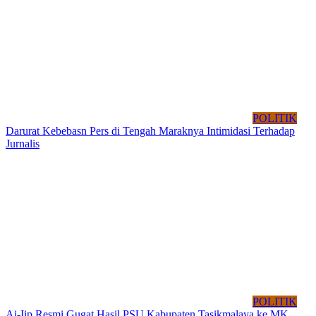
POLITIK
Darurat Kebebasn Pers di Tengah Maraknya Intimidasi Terhadap
Jurnalis
POLITIK
Ai-Iip Resmi Gugat Hasil PSU Kabupaten Tasikmalaya ke MK