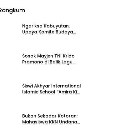
Rangkum
Ngariksa Kabuyutan,
Upaya Komite Budaya
DKKT Rawat Ingatan
27 Juli 2026
Sejarah Tasikmalaya
Sosok Mayjen TNI Krido
Pramono di Balik Lagu
Monumental “Teruslah
21 Juli 2026
Melangkah”
Siswi Akhyar International
Islamic School “Amira Kim”
bersama Senada Digital
15 Juli 2026
Records Ceritakan
Nusantara Lewat Nada
Bukan Sekadar Kotoran:
Mahasiswa KKN Undana
Ungkap Cara Ubahnya
12 Juli 2026
Jadi Pupuk Berharga