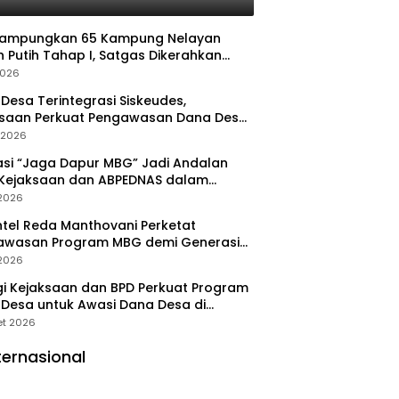
Rampungkan 65 Kampung Nelayan
 Putih Tahap I, Satgas Dikerahkan
pat Operasional
2026
Desa Terintegrasi Siskeudes,
ksaan Perkuat Pengawasan Dana Desa
a Real Time
l 2026
asi “Jaga Dapur MBG” Jadi Andalan
 Kejaksaan dan ABPEDNAS dalam
wasan Program Gizi Nasional
 2026
tel Reda Manthovani Perketat
awasan Program MBG demi Generasi
 Indonesia
 2026
gi Kejaksaan dan BPD Perkuat Program
Desa untuk Awasi Dana Desa di
ung Selatan
et 2026
ternasional