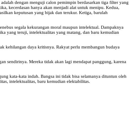
a adalah dengan menguji calon pemimpin berdasarkan tiga filter yang
i etika, kecerdasan hanya akan menjadi alat untuk menipu. Kedua,
silkan keputusan yang bijak dan terukur. Ketiga, barulah
tuk menebus segala kekurangan moral maupun intelektual. Dampaknya
ika yang teruji, intelektualitas yang matang, dan baru kemudian
idak kehilangan daya kritisnya. Rakyat perlu membangun budaya
ngan sendirinya. Mereka tidak akan lagi mendapat panggung, karena
ung kata-kata indah. Bangsa ini tidak bisa selamanya dituntun oleh
s, intelektualitas, baru kemudian elektabilitas.