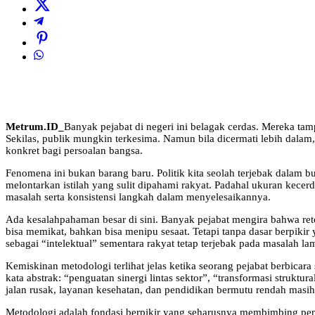
Metrum.ID_
Banyak pejabat di negeri ini belagak cerdas. Mereka tam
Sekilas, publik mungkin terkesima. Namun bila dicermati lebih dalam
konkret bagi persoalan bangsa.
Fenomena ini bukan barang baru. Politik kita seolah terjebak dalam 
melontarkan istilah yang sulit dipahami rakyat. Padahal ukuran kece
masalah serta konsistensi langkah dalam menyelesaikannya.
Ada kesalahpahaman besar di sini. Banyak pejabat mengira bahwa ret
bisa memikat, bahkan bisa menipu sesaat. Tetapi tanpa dasar berpikir 
sebagai “intelektual” sementara rakyat tetap terjebak pada masalah l
Kemiskinan metodologi terlihat jelas ketika seorang pejabat berbicar
kata abstrak: “penguatan sinergi lintas sektor”, “transformasi struktu
jalan rusak, layanan kesehatan, dan pendidikan bermutu rendah masih 
Metodologi adalah fondasi berpikir yang seharusnya membimbing peng