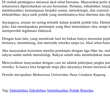
Di sinilah pentingnya merawat akal sehat bersama. Masyarakat perlu 
seharusnya diprioritaskan secara berurutan. Pertama, etikabilitas: kej
intelektualitas: kemampuan berpikir runtut, metodologis, dan rasiona
elektabilitas: daya tarik politik yang membuatnya bisa diterima dan di
Sayangnya, urutan ini sering terbalik dalam praktik politik kita. El
jelas: kita mendapatkan pemimpin yang lihai memainkan citra, tetapi l
memperoleh legitimasi elektoral.
Dengan kata lain, yang mendesak hari ini bukan hanya menuntut peja
bertanya, menimbang, dan menolak retorika tanpa isi. Akal sehat harus
Jika masyarakat konsisten menilai pemimpin dengan tiga filter itu, 
rakyat sudah melek metodologi. Rakyat sudah tahu membedakan mana
Mencerahkan masyarakat dengan cara ini adalah pekerjaan jangka panja
retorika. Ia hanya bisa bergerak maju jika rakyatnya berani merawat a
Penulis merupakan Mahasiswa Universitas Nusa Cendana Kupang
Tag:
Elektabilitas
Etikabilitas
Intelektualitas
Politik
Retorika