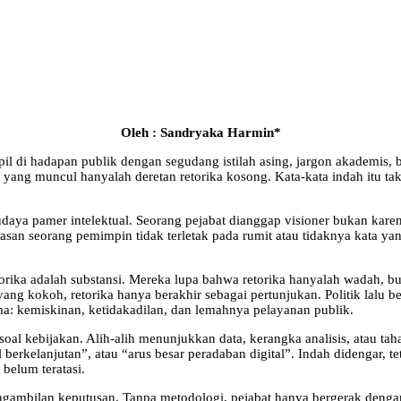
Oleh : Sandryaka Harmin
*
pil di hadapan publik dengan segudang istilah asing, jargon akademis, 
, yang muncul hanyalah deretan retorika kosong. Kata-kata indah itu t
budaya pamer intelektual. Seorang pejabat dianggap visioner bukan kar
rdasan seorang pemimpin tidak terletak pada rumit atau tidaknya kata 
orika adalah substansi. Mereka lupa bahwa retorika hanyalah wadah, b
yang kokoh, retorika hanya berakhir sebagai pertunjukan. Politik lalu b
ama: kemiskinan, ketidakadilan, dan lemahnya pelayanan publik.
a soal kebijakan. Alih-alih menunjukkan data, kerangka analisis, atau 
ral berkelanjutan”, atau “arus besar peradaban digital”. Indah didengar,
belum teratasi.
ambilan keputusan. Tanpa metodologi, pejabat hanya bergerak dengan i