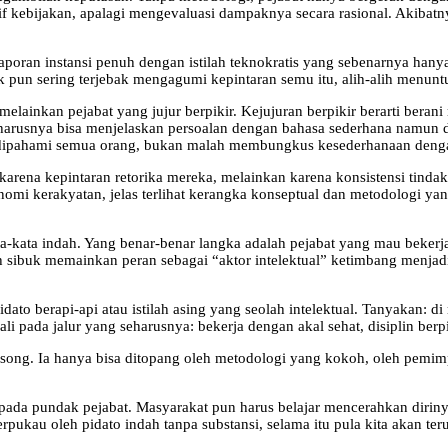
kebijakan, apalagi mengevaluasi dampaknya secara rasional. Akibatnya
 laporan instansi penuh dengan istilah teknokratis yang sebenarnya h
ik pun sering terjebak mengagumi kepintaran semu itu, alih-alih menuntu
ainkan pejabat yang jujur berpikir. Kejujuran berpikir berarti berani 
arusnya bisa menjelaskan persoalan dengan bahasa sederhana namun den
dipahami semua orang, bukan malah membungkus kesederhanaan denga
arena kepintaran retorika mereka, melainkan karena konsistensi tindaka
nomi kerakyatan, jelas terlihat kerangka konseptual dan metodologi y
ata-kata indah. Yang benar-benar langka adalah pejabat yang mau bekerj
 sibuk memainkan peran sebagai “aktor intelektual” ketimbang menjadi 
pidato berapi-api atau istilah asing yang seolah intelektual. Tanyaka
 pada jalur yang seharusnya: bekerja dengan akal sehat, disiplin berpik
kosong. Ia hanya bisa ditopang oleh metodologi yang kokoh, oleh pemimp
da pundak pejabat. Masyarakat pun harus belajar mencerahkan dirinya s
rpukau oleh pidato indah tanpa substansi, selama itu pula kita akan t