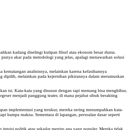
bahkan kadang diselingi kutipan filsuf atau ekonom besar dunia.
ak punya akar pada metodologi yang jelas, apalagi menawarkan solusi
ena kematangan analisisnya, melainkan karena kefasihannya
yang dipilih, melainkan pada kejernihan pikirannya dalam merumuskan
ukan isi. Kata-kata yang disusun dengan rapi memang bisa menghibur,
ergeser menjadi panggung teater, di mana pejabat sibuk berakting
tahapan implementasi yang terukur, mereka sering menumpahkan kata-
 tetapi hampa makna. Sementara di lapangan, persoalan dasar seperti
ntuisi politik atau sekadar meniru apa yang populer. Mereka tidak