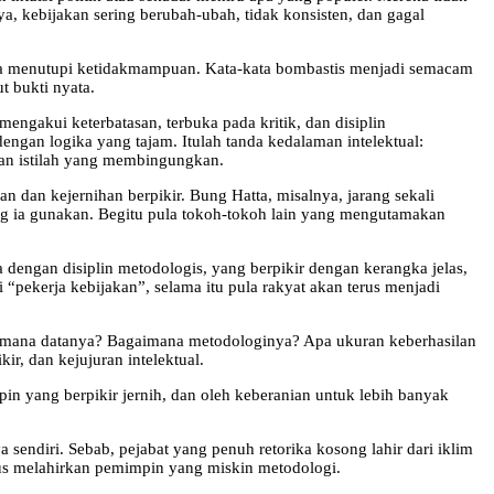
, kebijakan sering berubah-ubah, tidak konsisten, dan gagal
anya menutupi ketidakmampuan. Kata-kata bombastis menjadi semacam
t bukti nyata.
mengakui keterbatasan, terbuka pada kritik, dan disiplin
gan logika yang tajam. Itulah tanda kedalaman intelektual:
n istilah yang membingungkan.
n dan kejernihan berpikir. Bung Hatta, misalnya, jarang sekali
ang ia gunakan. Begitu pula tokoh-tokoh lain yang mengutamakan
a dengan disiplin metodologis, yang berpikir dengan kerangka jelas,
“pekerja kebijakan”, selama itu pula rakyat akan terus menjadi
n: di mana datanya? Bagaimana metodologinya? Apa ukuran keberhasilan
ir, dan kejujuran intelektual.
in yang berpikir jernih, dan oleh keberanian untuk lebih banyak
endiri. Sebab, pejabat yang penuh retorika kosong lahir dari iklim
erus melahirkan pemimpin yang miskin metodologi.