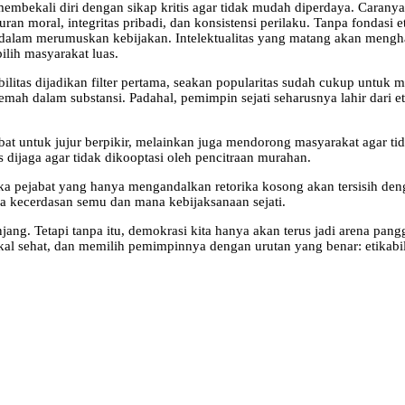
membekali diri dengan sikap kritis agar tidak mudah diperdaya. Carany
ujuran moral, integritas pribadi, dan konsistensi perilaku. Tanpa fondas
l dalam merumuskan kebijakan. Intelektualitas yang matang akan mengha
pilih masyarakat luas.
ektabilitas dijadikan filter pertama, seakan popularitas sudah cukup un
emah dalam substansi. Padahal, pemimpin sejati seharusnya lahir dari et
bat untuk jujur berpikir, melainkan juga mendorong masyarakat agar t
 dijaga agar tidak dikooptasi oleh pencitraan murahan.
maka pejabat yang hanya mengandalkan retorika kosong akan tersisih de
 kecerdasan semu dan mana kebijaksanaan sejati.
ng. Tetapi tanpa itu, demokrasi kita hanya akan terus jadi arena pangg
kal sehat, dan memilih pemimpinnya dengan urutan yang benar: etikabilita