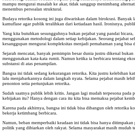
mampu mengurai masalah ke akar, tidak sanggup menimbang alternatif 
menembus persoalan struktural.
Budaya retorika kosong ini juga diwariskan dalam birokrasi. Banyak
kamuflase agar publik teralihkan dari ketiadaan hasil. Ironisnya, publ
Yang kita butuhkan sesungguhnya bukan pejabat yang pandai bicara, mel
menggunakan metodologi dalam setiap kebijakan. Seorang pejabat seh
kesanggupan mengurai kompleksitas menjadi pemahaman yang bisa 
Sejarah mencatat, banyak pemimpin besar dunia justru dikenal bukan k
menggunakan kata-kata rumit. Namun ketika ia berbicara tentang eko
substansi di atas penampilan.
Bangsa ini tidak sedang kekurangan retorika. Kita justru kelebihan k
lalu menjabarkannya dalam langkah nyata. Selama pejabat masih lebih
penonton setia pertunjukan retorika.
Sudah saatnya publik lebih kritis. Jangan lagi mudah terpesona pada 
kebijakan itu? Hanya dengan cara itu kita bisa memaksa pejabat kembali
Karena pada akhirnya, bangsa ini tidak bisa dibangun oleh retorika 
bekerja ketimbang berbicara.
Namun, beban memperbaiki keadaan ini tidak bisa hanya ditimpakan pa
politik yang dibiarkan oleh rakyat. Selama masyarakat masih mudah te