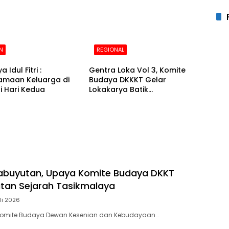
N
REGIONAL
a Idul Fitri :
Gentra Loka Vol 3, Komite
amaan Keluarga di
Budaya DKKKT Gelar
i Hari Kedua
Lokakarya Batik
Tasikmalaya
abuyutan, Upaya Komite Budaya DKKT
tan Sejarah Tasikmalaya
li 2026
Komite Budaya Dewan Kesenian dan Kebudayaan…