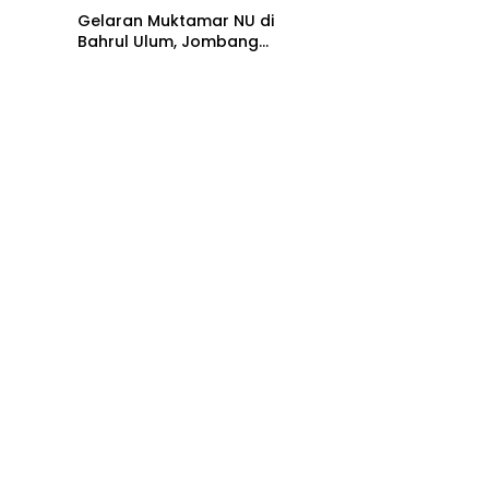
Gelaran Muktamar NU di
Bahrul Ulum, Jombang
Empowering.id Optimistis
8 Juli 2026
Dongkrak UMKM dan
Ekonomi Kreatif