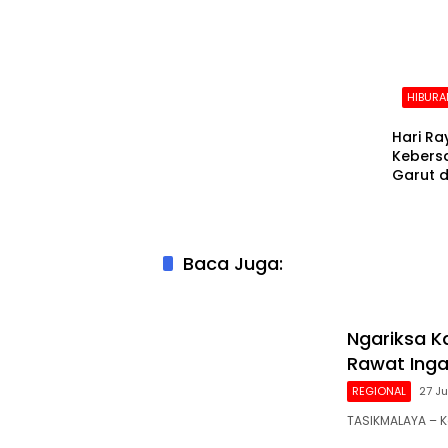
HIBURA
Hari Ray
Kebers
Garut d
Baca Juga:
Ngariksa K
Rawat Inga
REGIONAL
27 Ju
TASIKMALAYA – 