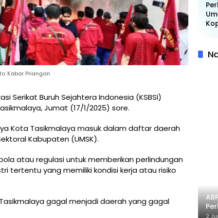
Per
Uma
Kop
Adi
Ar
Ra
Na
Pe
Kop
to: Kabar Priangan
asi Serikat Buruh Sejahtera Indonesia (KSBSI)
asikmalaya, Jumat (17/1/2025) sore.
lnya Kota Tasikmalaya masuk dalam daftar daerah
ektoral Kabupaten (UMSK).
ola atau regulasi untuk memberikan perlindungan
i tertentu yang memiliki kondisi kerja atau risiko
AB
asikmalaya gagal menjadi daerah yang gagal
Pe
Pr
2 Ju