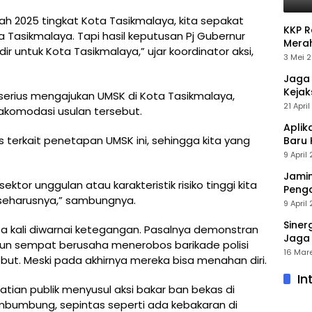
ah 2025 tingkat Kota Tasikmalaya, kita sepakat
KKP 
 Tasikmalaya. Tapi hasil keputusan Pj Gubernur
Merah
r untuk Kota Tasikmalaya,” ujar koordinator aksi,
Perce
3 Mei 
Jaga 
Keja
serius mengajukan UMSK di Kota Tasikmalaya,
Secar
21 Apri
akomodasi usulan tersebut.
Aplik
 terkait penetapan UMSK ini, sehingga kita yang
Baru
Penga
9 April
Jamin
ktor unggulan atau karakteristik risiko tinggi kita
Peng
seharusnya,” sambungnya.
Emas
9 April
Siner
pa kali diwarnai ketegangan. Pasalnya demonstran
Jaga 
pun sempat berusaha menerobos barikade polisi
Lamp
16 Mar
but. Meski pada akhirnya mereka bisa menahan diri.
In
tian publik menyusul aksi bakar ban bekas di
mbumbung, sepintas seperti ada kebakaran di