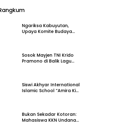
Rangkum
Ngariksa Kabuyutan,
Upaya Komite Budaya
DKKT Rawat Ingatan
27 Juli 2026
Sejarah Tasikmalaya
Sosok Mayjen TNI Krido
Pramono di Balik Lagu
Monumental “Teruslah
21 Juli 2026
Melangkah”
Siswi Akhyar International
Islamic School “Amira Kim”
bersama Senada Digital
15 Juli 2026
Records Ceritakan
Nusantara Lewat Nada
Bukan Sekadar Kotoran:
Mahasiswa KKN Undana
Ungkap Cara Ubahnya
12 Juli 2026
Jadi Pupuk Berharga