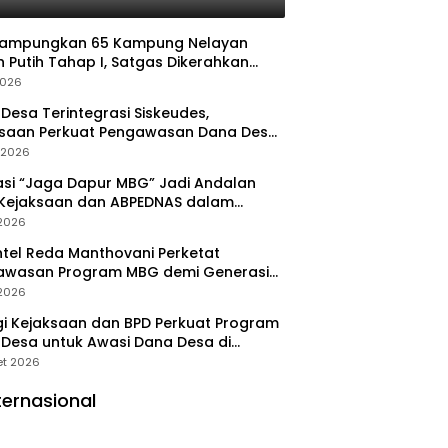
Rampungkan 65 Kampung Nelayan
 Putih Tahap I, Satgas Dikerahkan
pat Operasional
2026
Desa Terintegrasi Siskeudes,
ksaan Perkuat Pengawasan Dana Desa
a Real Time
l 2026
asi “Jaga Dapur MBG” Jadi Andalan
 Kejaksaan dan ABPEDNAS dalam
wasan Program Gizi Nasional
 2026
tel Reda Manthovani Perketat
awasan Program MBG demi Generasi
 Indonesia
 2026
gi Kejaksaan dan BPD Perkuat Program
Desa untuk Awasi Dana Desa di
ung Selatan
et 2026
ternasional