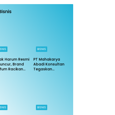
Bisnis
ISNIS
BISNIS
ak Harum Resmi
PT Mahakarya
uncur, Brand
Abadi Konsultan
fum Racikan
Tegaskan
ri Indonesia DKI
Komitmen
arta 6 2025
Profesionalisme di
jir Pujian
Tengah Isu Negatif
ISNIS
BISNIS