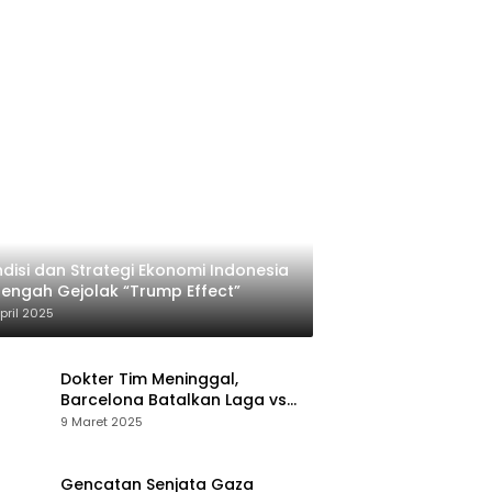
disi dan Strategi Ekonomi Indonesia
Tengah Gejolak “Trump Effect”
pril 2025
Dokter Tim Meninggal,
Barcelona Batalkan Laga vs
Osasuna
9 Maret 2025
Gencatan Senjata Gaza