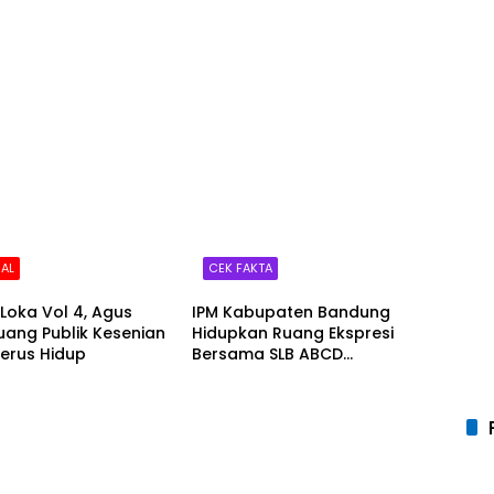
AL
CEK FAKTA
Loka Vol 4, Agus
IPM Kabupaten Bandung
Ruang Publik Kesenian
Hidupkan Ruang Ekspresi
erus Hidup
Bersama SLB ABCD
Muhammadiyah Ciparay