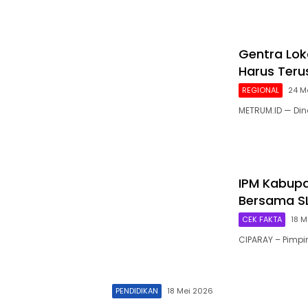
Gentra Loka
Harus Teru
REGIONAL
24 M
METRUM.ID — Di
IPM Kabupa
Bersama S
CEK FAKTA
18 M
CIPARAY – Pimp
PENDIDIKAN
18 Mei 2026