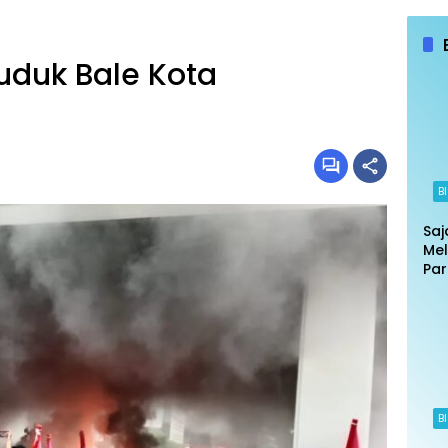
uduk Bale Kota
B
Saj
Mel
Par
Put
Jak
Ban
B